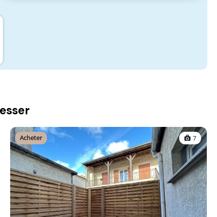
resser
Acheter
7