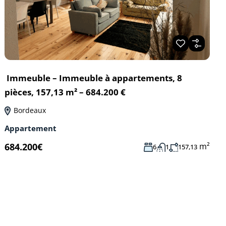
Immeuble – Immeuble à appartements, 8
pièces, 157,13 m² – 684.200 €
Bordeaux
Appartement
m²
684.200€
6
1
157,13