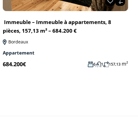
Immeuble – Immeuble à appartements, 8
pièces, 157,13 m² – 684.200 €
Bordeaux
Appartement
m²
684.200€
6
1
157,13