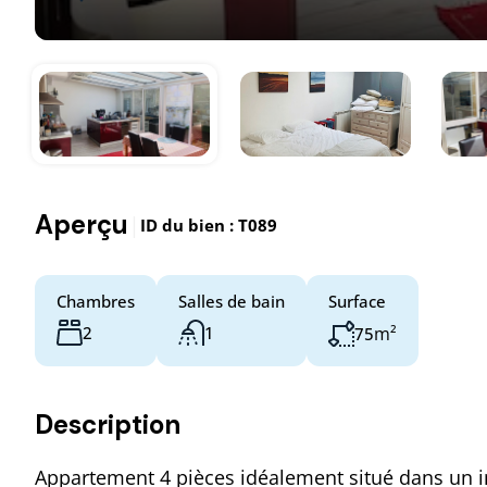
Aperçu
|
ID du bien :
T089
Chambres
Salles de bain
Surface
2
1
m²
75
Description
Appartement 4 pièces idéalement situé dans un 