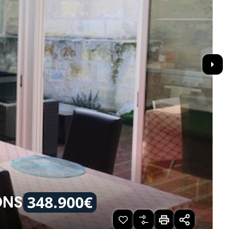
348.900€
ONS