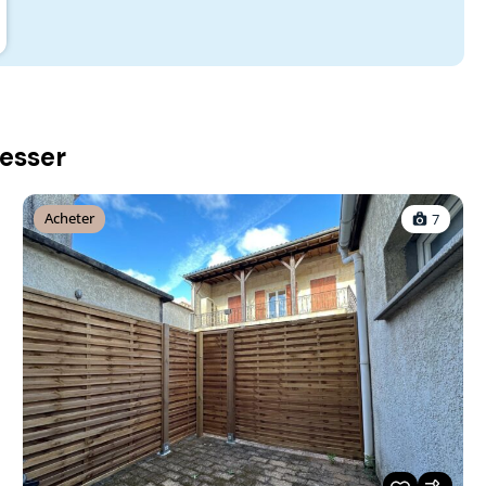
resser
Acheter
7