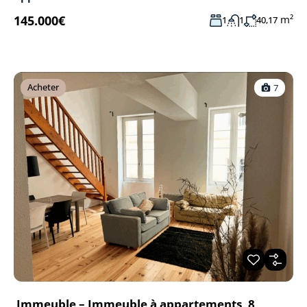
145.000€
m²
1
1
40,17
Acheter
7
Immeuble – Immeuble à appartements, 8