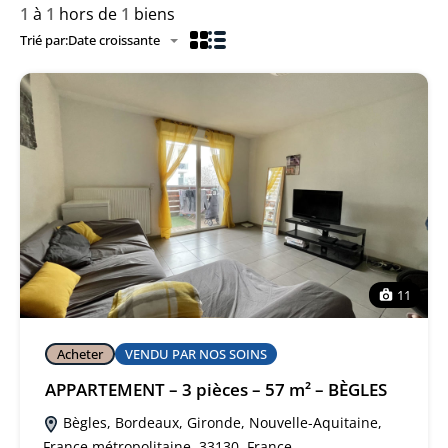
1
à
1
hors de
1
biens
Trié par:
Date croissante
11
Acheter
VENDU PAR NOS SOINS
APPARTEMENT – 3 pièces – 57 m² – BÈGLES
Bègles, Bordeaux, Gironde, Nouvelle-Aquitaine,
France métropolitaine, 33130, France