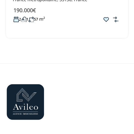
190.000€
m²
2
1
57