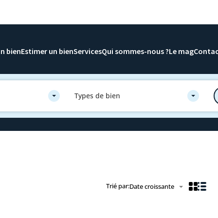
n bien
Estimer un bien
Services
Qui sommes-nous ?
Le mag
Conta
Types de bien
Trié par:
Date croissante