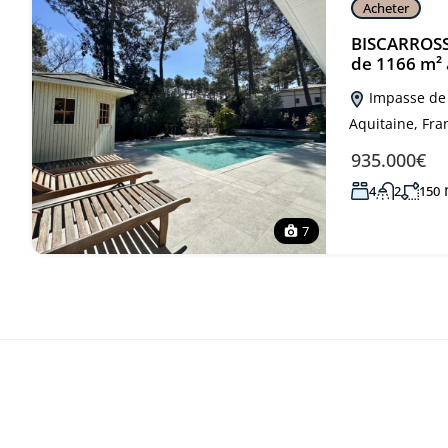
Acheter
BISCARROSSE
de 1166 m² 
Impasse de 
Aquitaine, Fra
935.000€
4
2
150
7