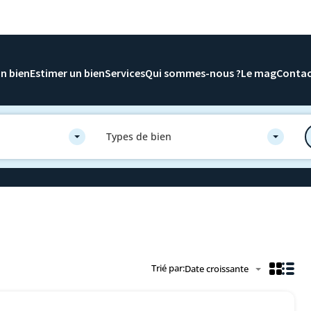
n bien
Estimer un bien
Services
Qui sommes-nous ?
Le mag
Conta
Types de bien
Trié par:
Date croissante