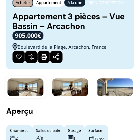
Acheter
Appartement
A la une
BIEN D'EXCEPTION
Appartement 3 pièces – Vue
Bassin – Arcachon
905.000€
Boulevard de la Plage, Arcachon, France
Aperçu
Chambres
Salles de bain
Garage
Surface
2
1
1
m²
73