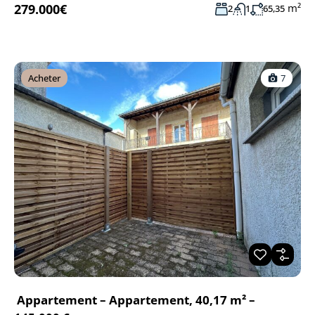
279.000€
m²
2
1
65,35
Acheter
7
Appartement – Appartement, 40,17 m² –