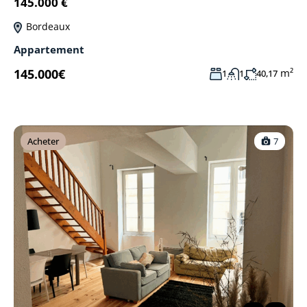
145.000 €
Bordeaux
Appartement
145.000€
m²
1
1
40,17
Acheter
7