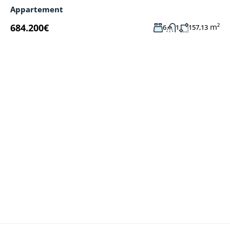
Appartement
684.200€
m²
6
1
157,13