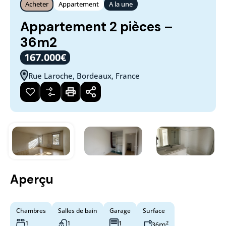
Acheter
Appartement
A la une
Appartement 2 pièces –
36m2
167.000€
Rue Laroche, Bordeaux, France
Aperçu
Chambres
Salles de bain
Garage
Surface
1
1
1
m²
36