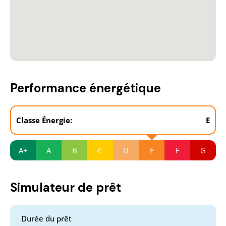
Performance énergétique
Classe Énergie:
E
A+
A
B
C
D
E
F
G
Simulateur de prêt
Durée du prêt