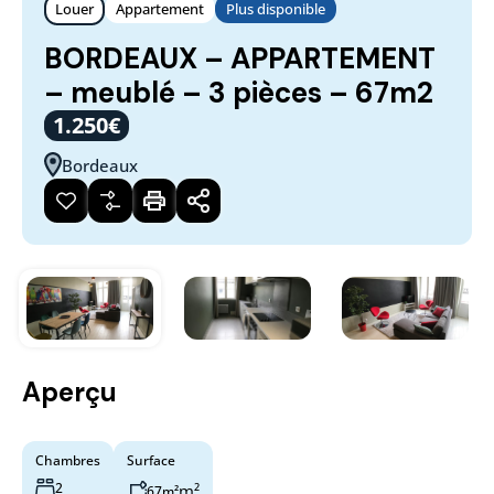
Louer
Appartement
Plus disponible
BORDEAUX – APPARTEMENT
– meublé – 3 pièces – 67m2
1.250€
Bordeaux
Aperçu
Chambres
Surface
2
m²
67m²