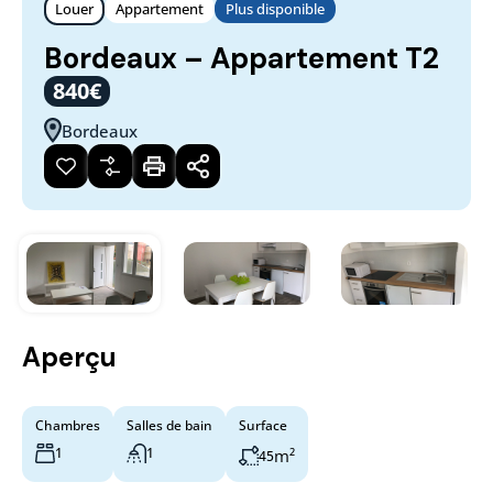
Louer
Appartement
Plus disponible
Bordeaux – Appartement T2
840€
Bordeaux
Aperçu
Chambres
Salles de bain
Surface
1
1
m²
45