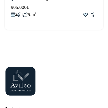
905.000€
m²
2
1
73