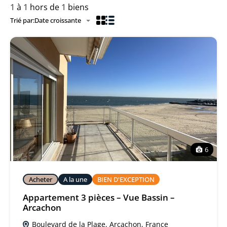
1
à
1
hors de
1
biens
Trié par:
Date croissante
6
Acheter
A la une
BIEN D'EXCEPTION
Appartement 3 pièces – Vue Bassin –
Arcachon
Boulevard de la Plage, Arcachon, France