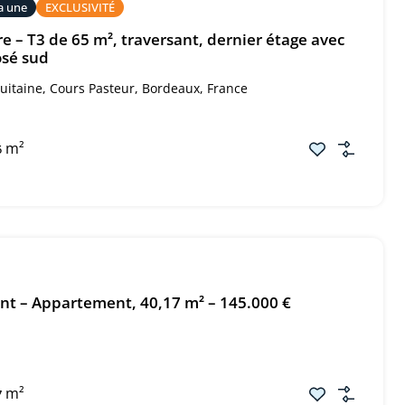
la une
EXCLUSIVITÉ
e – T3 de 65 m², traversant, dernier étage avec
osé sud
itaine, Cours Pasteur, Bordeaux, France
m²
5
t – Appartement, 40,17 m² – 145.000 €
m²
7