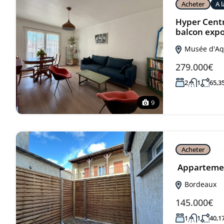
Acheter
A 
Hyper Centr
balcon exp
Musée d'Aqu
279.000€
2
1
65,3
9
Acheter
Appartemen
Bordeaux
145.000€
1
1
40,1