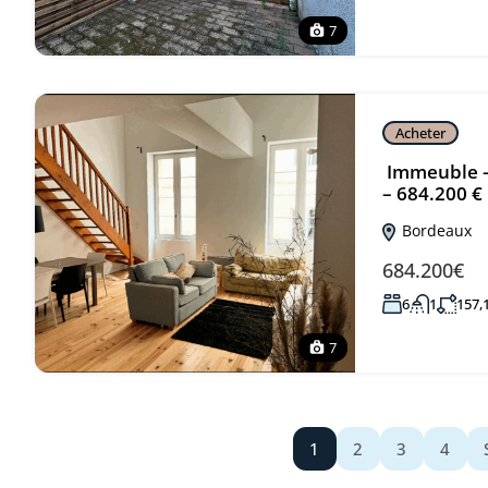
7
Acheter
Immeuble –
– 684.200 €
Bordeaux
684.200€
6
1
157,
7
1
2
3
4