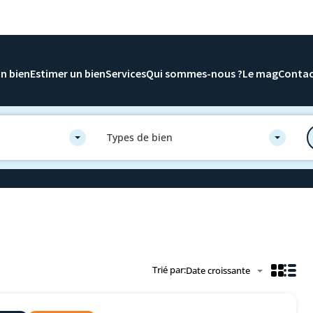
n bien
Estimer un bien
Services
Qui sommes-nous ?
Le mag
Conta
Types de bien
Trié par:
Date croissante