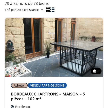
70
à
72
hors de
73
biens
Trié par:
Date croissante
5
Acheter
VENDU PAR NOS SOINS
BORDEAUX CHARTRONS – MAISON – 5
pièces – 102 m²
Bordeaux