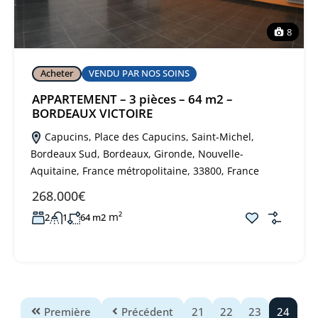
8
Acheter
VENDU PAR NOS SOINS
APPARTEMENT – 3 pièces – 64 m2 –
BORDEAUX VICTOIRE
Capucins, Place des Capucins, Saint-Michel,
Bordeaux Sud, Bordeaux, Gironde, Nouvelle-
Aquitaine, France métropolitaine, 33800, France
268.000€
m²
2
1
64 m2
Première
Précédent
21
22
23
24