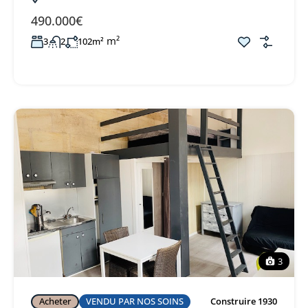
490.000€
m²
3
2
102m²
3
Acheter
VENDU PAR NOS SOINS
Construire 1930