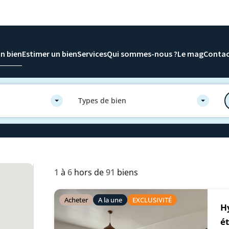
n bien
Estimer un bien
Services
Qui sommes-nous ?
Le mag
Conta
Types de bien
1
à
6
hors de
91
biens
Acheter
A la une
EXCLUSIVITÉ
Hy
é