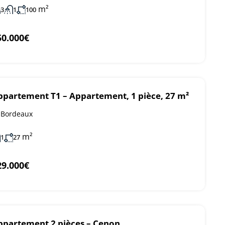
m²
3
1
100
50.000€
ppartement T1 – Appartement, 1 pièce, 27 m²
Bordeaux
m²
1
27
29.000€
ppartement 2 pièces – Cenon