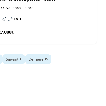
33150 Cenon, France
m²
1
1
41.5
27.000€
Suivant
Dernière