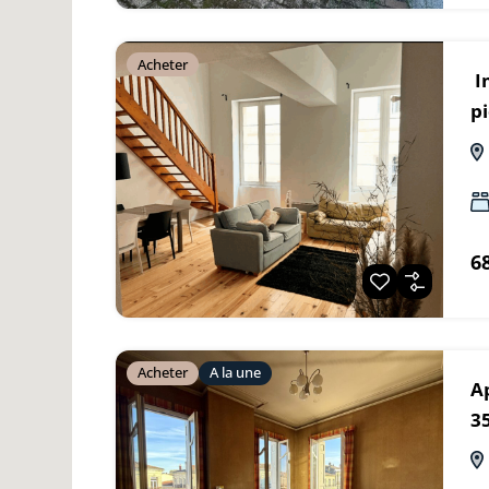
Acheter
I
pi
6
Acheter
A la une
A
3