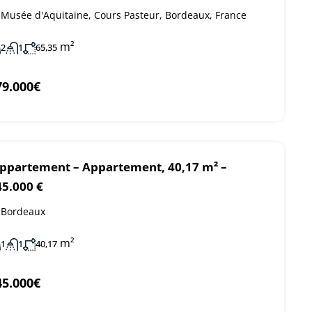
Musée d'Aquitaine, Cours Pasteur, Bordeaux, France
m²
2
1
65,35
79.000€
ppartement – Appartement, 40,17 m² –
45.000 €
Bordeaux
m²
1
1
40,17
45.000€