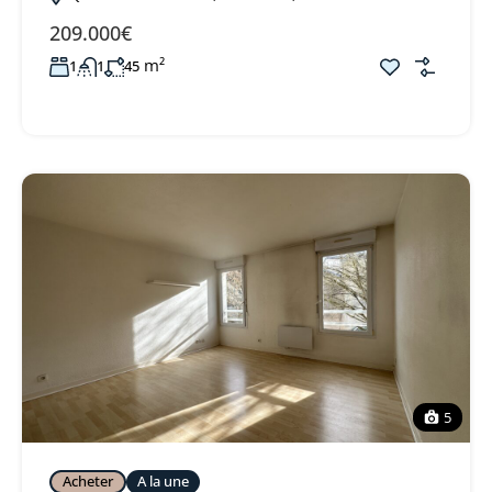
209.000€
m²
1
1
45
5
Acheter
A la une