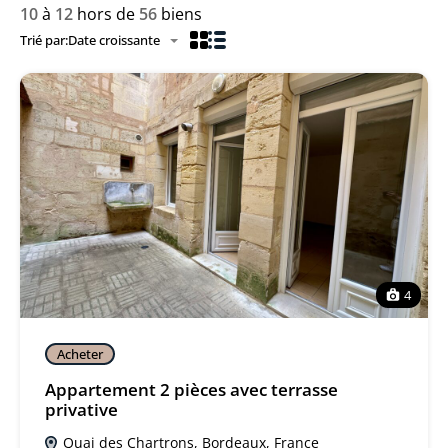
10
à
12
hors de
56
biens
Trié par:
Date croissante
4
Acheter
Appartement 2 pièces avec terrasse
privative
Quai des Chartrons, Bordeaux, France