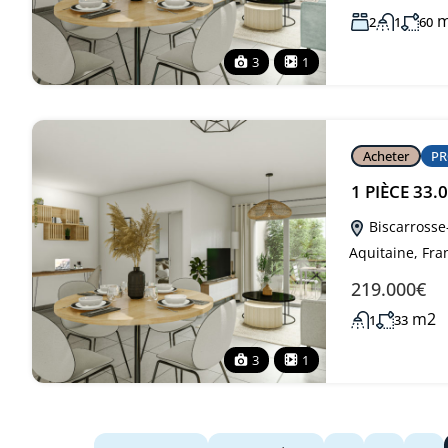
2
1
60
3
1
Acheter
PR
1 PIÈCE 33
Biscarrosse
Aquitaine, Fra
219.000€
m2
1
33
3
1