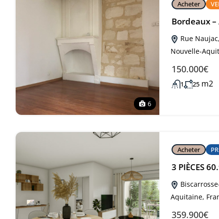
Acheter
V
Bordeaux –
Rue Naujac,
Nouvelle-Aquit
150.000€
m2
1
25
6
Acheter
PR
3 PIÈCES 6
Biscarrosse
Aquitaine, Fra
359.900€