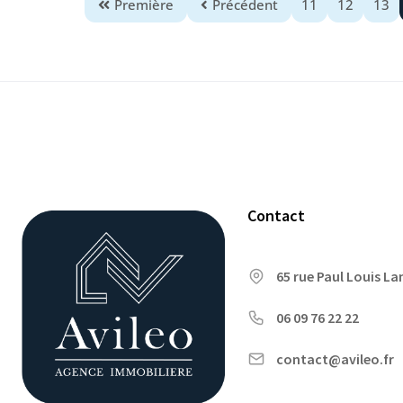
Première
Précédent
11
12
13
Contact
65 rue Paul Louis L
06 09 76 22 22
contact@avileo.fr