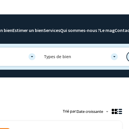
n bien
Estimer un bien
Services
Qui sommes-nous ?
Le mag
Conta
Types de bien
Trié par:
Date croissante