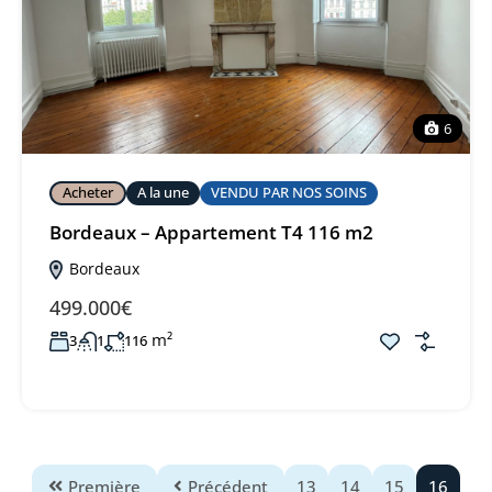
6
Acheter
A la une
VENDU PAR NOS SOINS
Bordeaux – Appartement T4 116 m2
Bordeaux
499.000€
m²
3
1
116
Première
Précédent
13
14
15
16