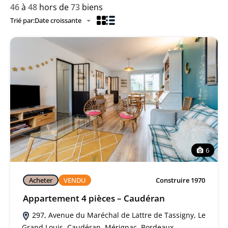
46
à
48
hors de
73
biens
Trié par:
Date croissante
6
Acheter
VENDU
Construire 1970
Appartement 4 pièces – Caudéran
297, Avenue du Maréchal de Lattre de Tassigny, Le
Grand Louis, Caudéran, Mérignac, Bordeaux,