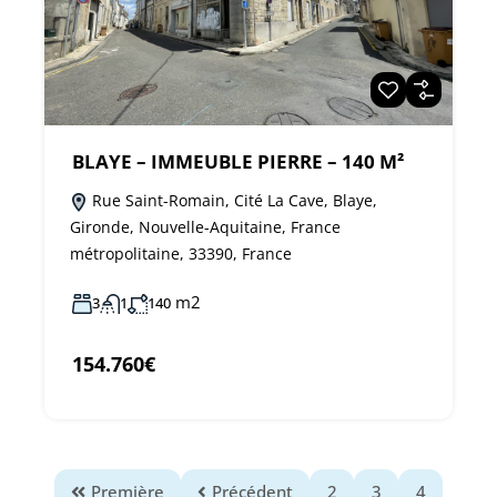
BLAYE – IMMEUBLE PIERRE – 140 M²
Rue Saint-Romain, Cité La Cave, Blaye,
Gironde, Nouvelle-Aquitaine, France
métropolitaine, 33390, France
m2
3
1
140
154.760€
Première
Précédent
2
3
4