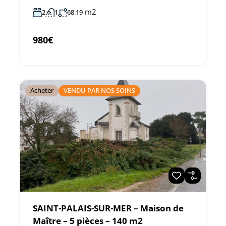
m2
2
1
68.19
980€
Acheter
VENDU PAR NOS SOINS
SAINT-PALAIS-SUR-MER – Maison de
Maître – 5 pièces – 140 m2