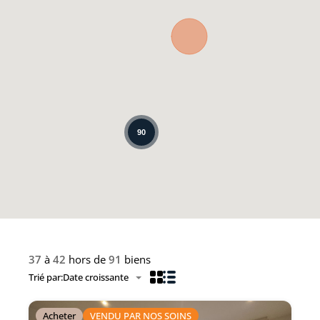
90
37
à
42
hors de
91
biens
Trié par:
Date croissante
Acheter
VENDU PAR NOS SOINS